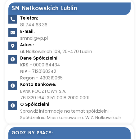
SM Nałkowskich Lublin
Telefon:
81 744 63 36
E-mail:
smnal@vp.pl
Adres:
ul. Nałkowskich 108, 20-470 Lublin
Dane Spółdzielni
KRS
- 0000164434
NIP
- 7120160342
Regon
- 430319065
Konto Bankowe:
BANK POCZTOWY S.A.
76 1320 1641 3152 0018 2000 0001
O Spółdzielni
Sprawdź informacje na temat spółdzielni -
Spółdzielnia Mieszkaniowa im. W.Z. Nałkowskich
GODZINY PRACY: