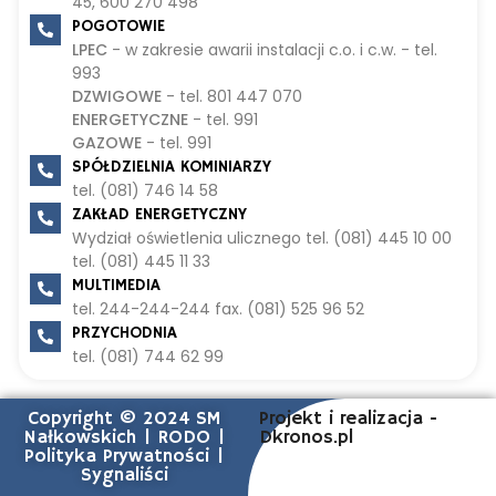
45, 600 270 498
POGOTOWIE
LPEC
- w zakresie awarii instalacji c.o. i c.w. - tel.
993
DZWIGOWE
- tel. 801 447 070
ENERGETYCZNE
- tel. 991
GAZOWE
- tel. 991
SPÓŁDZIELNIA KOMINIARZY
tel. (081) 746 14 58
ZAKŁAD ENERGETYCZNY
Wydział oświetlenia ulicznego tel. (081) 445 10 00
tel. (081) 445 11 33
MULTIMEDIA
tel. 244-244-244 fax. (081) 525 96 52
PRZYCHODNIA
tel. (081) 744 62 99
Copyright © 2024 SM
Projekt i realizacja -
Nałkowskich |
RODO
|
Dkronos.pl
Polityka Prywatności
|
Sygnaliści