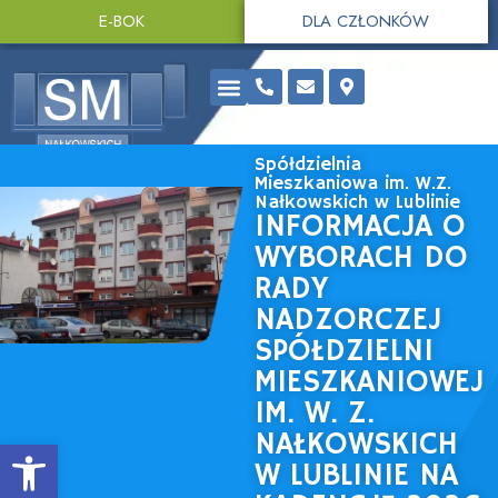
E-BOK
DLA CZŁONKÓW
Spółdzielnia
Mieszkaniowa im. W.Z.
Nałkowskich w Lublinie
INFORMACJA O
WYBORACH DO
RADY
NADZORCZEJ
SPÓŁDZIELNI
MIESZKANIOWEJ
IM. W. Z.
NAŁKOWSKICH
Open toolbar
W LUBLINIE NA